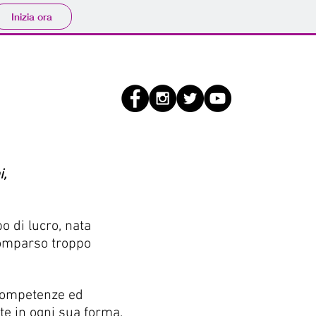
Inizia ora
llabora
#Contatti
i,
 di lucro, n
ata
comparso troppo
 competenze ed
te in ogni sua forma,