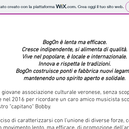
tato creato con la piattaforma
.com
. Crea oggi il tuo sito web.
#Tesseramento
#Premio RR
#Eventi
#Video
#Co
BogOn è lenta ma efficace.
Cresce indipendente, si alimenta di qualità.
Vive nel popolare, è locale e internazionale.
Innova e rispetta le tradizioni.
BogOn costruisce ponti e fabbrica nuovi legam
mantenendo uno spirito
aperto e solidale.
giovane associazione culturale veronese, senza scopo
te nel 2016 per ricordare un caro amico musicista s
ostro "capitano" Bobby.
iso di caratterizzarsi con l’unione di diverse forze,
n movimento lento, ma efficace, di promozione dell'ar