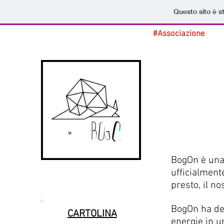
Questo sito è s
#Associazione
BogOn è una 
ufficialmen
presto, il n
BogOn ha dec
CARTOLINA
energie in u