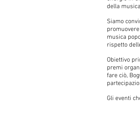
della musica
Siamo convin
promuovere t
musica popola
rispetto dell
Obiettivo pr
premi organi
fare ciò, Bog
partecipazion
Gli eventi ch